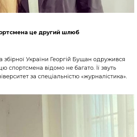
ортсмена це другий шлюб
а збірної України Георгій Бущан одружився
ю спортсмена відомо не багато. Її звуть
ніверситет за спеціальністю «журналістика».