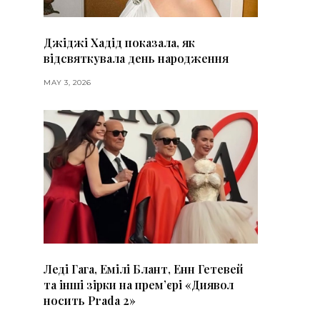
Джіджі Хадід показала, як
відсвяткувала день народження
MAY 3, 2026
Леді Гага, Емілі Блант, Енн Гетевей
та інші зірки на премʼєрі «Диявол
носить Prada 2»