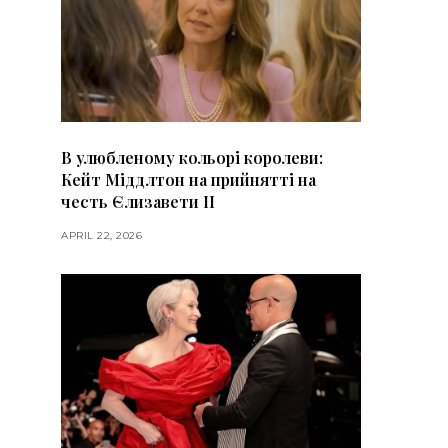
В улюбленому кольорі королеви:
Кейт Міддлтон на прийнятті на
честь Єлизавети II
APRIL 22, 2026