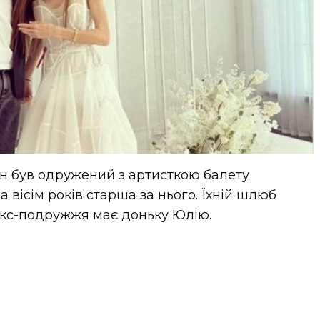
н був одружений з артисткою балету
вісім років старша за нього. Їхній шлюб
 Екс-подружжя має доньку Юлію.