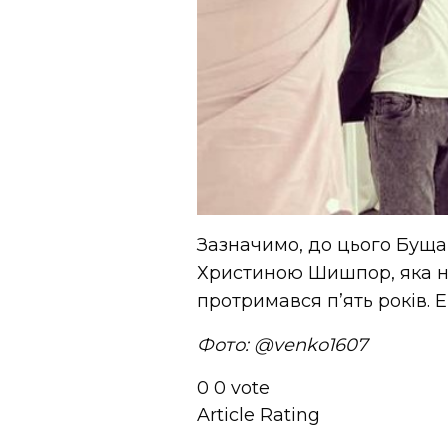
Зазначимо, до цього Буща
Христиною Шишпор, яка на 
протримався п’ять років.
Фото: @venko1607
0
0
vote
Article Rating