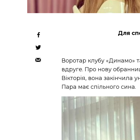
Для сп
Воротар клубу «Динамо» т
вдруге. Про нову обранниц
Вікторія, вона закінчила у
Пара має спільного сина.