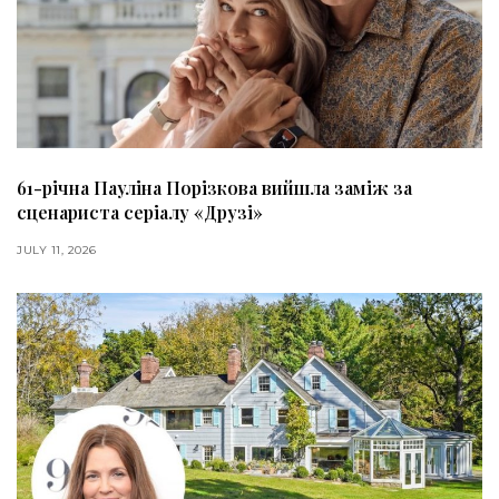
61-річна Пауліна Порізкова вийшла заміж за
сценариста серіалу «Друзі»
JULY 11, 2026