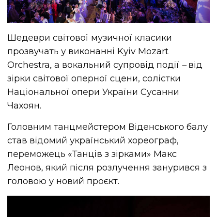
Шедеври світової музичної класики
прозвучать у виконанні Kyiv Mozart
Orchestra, а вокальний супровід події
–
від
зірки світової оперної сцени, солістки
Національної опери України Сусанни
Чахоян.
Головним танцмейстером Віденського балу
став відомий український хореограф,
переможець «Танців з зірками» Макс
Леонов, який після розлучення занурився з
головою у новий проєкт.