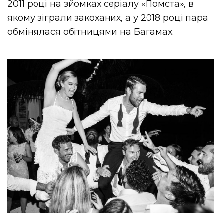
2011 році на зйомках серіалу «Помста», в
якому зіграли закоханих, а у 2018 році пара
обмінялася обітницями на Багамах.