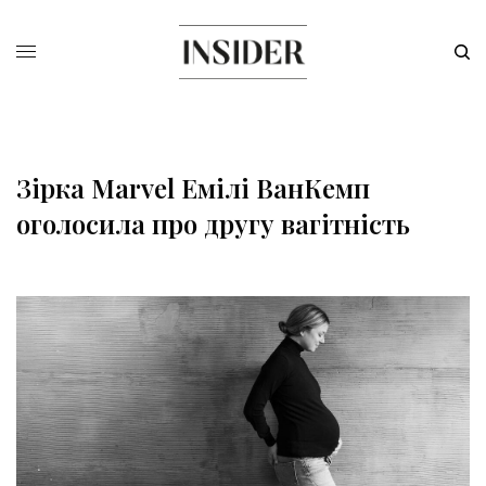
Зірка Marvel Емілі ВанКемп
оголосила про другу вагітність