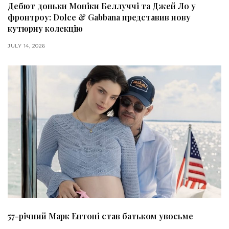
Дебют доньки Моніки Беллуччі та Джей Ло у
фронтроу: Dolce & Gabbana представив нову
кутюрну колекцію
JULY 14, 2026
57-річний Марк Ентоні став батьком увосьме