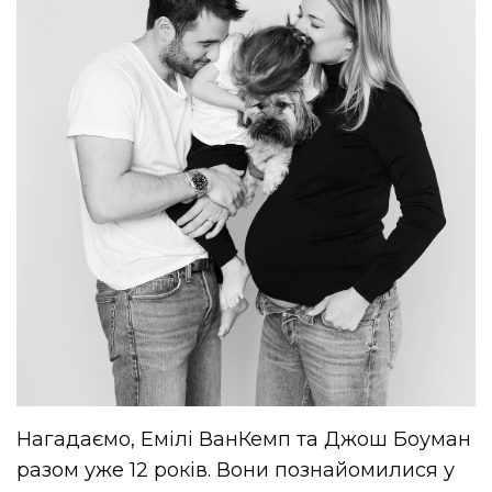
Нагадаємо, Емілі ВанКемп та Джош Боуман
разом уже 12 років. Вони познайомилися у