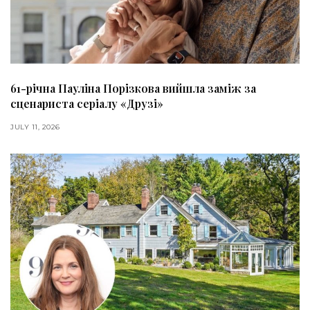
61-річна Пауліна Порізкова вийшла заміж за
сценариста серіалу «Друзі»
JULY 11, 2026