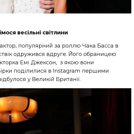
імося весільні світлини
актор, популярний за роллю Чака Басса в
ествік одружився вдруге. Його обраницею
акторка Емі Джексон, з якою вони
 Зірки поділилися в Instagram першими
відбулося у Великій Британії.