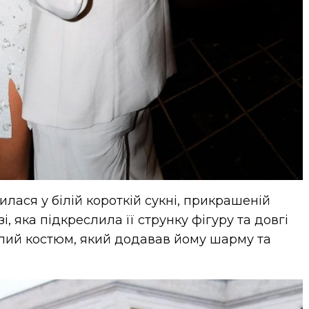
вилася у білій короткій сукні, прикрашеній
і, яка підкреслила її струнку фігуру та довгі
ітлий костюм, який додавав йому шарму та