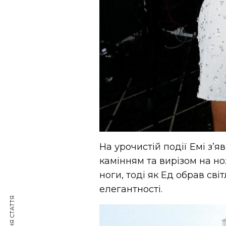
На урочистій події Емі з’я
камінням та вирізом на ноз
ноги, тоді як Ед обрав св
елегантності.