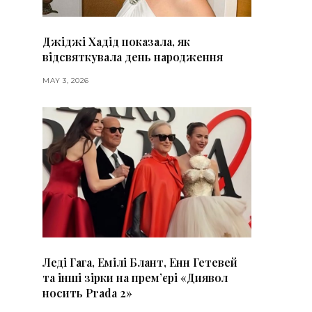
Джіджі Хадід показала, як
відсвяткувала день народження
MAY 3, 2026
Леді Гага, Емілі Блант, Енн Гетевей
та інші зірки на премʼєрі «Диявол
носить Prada 2»