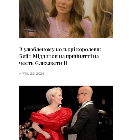
В улюбленому кольорі королеви:
Кейт Міддлтон на прийнятті на
честь Єлизавети II
APRIL 22, 2026