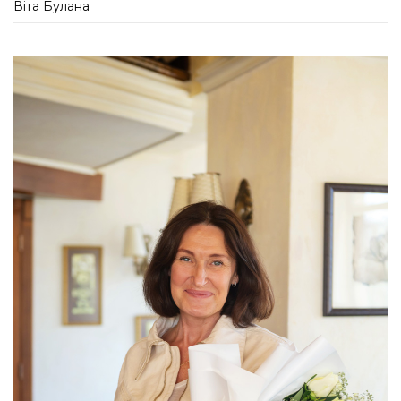
Віта Булана