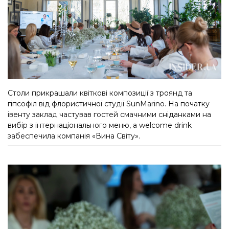
Столи прикрашали квіткові композиції з троянд та
гіпсофіл від флористичної студії SunMarino. На початку
івенту заклад частував гостей смачними сніданками на
вибір з інтернаціонального меню, а welcome drink
забеспечила компанія «Вина Світу».