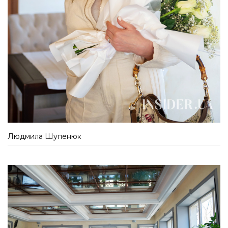
Людмила Шупенюк