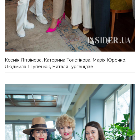
Ксенія Літвінова, Катерина Толстікова, Марія Юречко,
Людмила Шупенюк, Наталя Гургенідзе