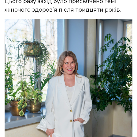
Цього разу захід було присвячено темі
жіночого здоров’я після тридцяти років.