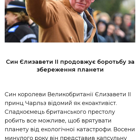
Син Єлизавети II продовжує боротьбу за
збереження планети
Син королеви Великобританії Єлизавети II
принц Чарльз відомий як екоактивіст.
Спадкоємець британського престолу
робить все можливе, щоб врятувати
планету від екологічної катастрофи. Восени
минулого року він
представив капсульну