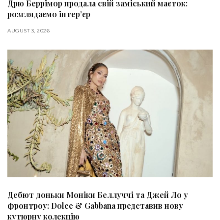
Дрю Беррімор продала свій заміський маєток:
розглядаємо інтер’єр
AUGUST 3, 2026
Дебют доньки Моніки Беллуччі та Джей Ло у
фронтроу: Dolce & Gabbana представив нову
кутюрну колекцію