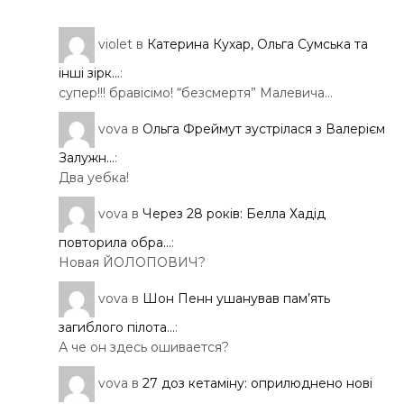
violet
в
Катерина Кухар, Ольга Сумська та
інші зірк...
:
супер!!! бравісімо! “безсмертя” Малевича…
vova
в
Ольга Фреймут зустрілася з Валерієм
Залужн...
:
Два уебка!
vova
в
Через 28 років: Белла Хадід
повторила обра...
:
Новая ЙОЛОПОВИЧ?
vova
в
Шон Пенн ушанував пам’ять
загиблого пілота...
:
А че он здесь ошивается?
vova
в
27 доз кетаміну: оприлюднено нові