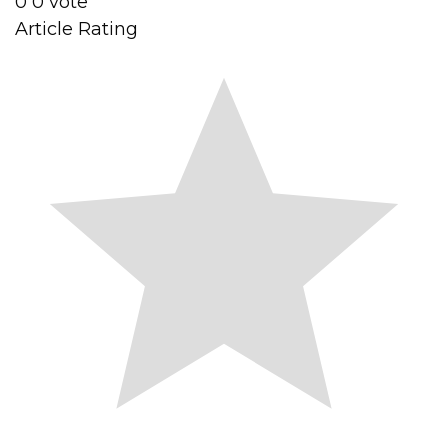
0
0
vote
Article Rating